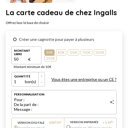
La carte cadeau de chez Ingalls
Offrez leur le luxe de choisir
Créer une cagnotte pour payer à plusieurs
MONTANT
50€
80€
120€
150€
200€
LIBRE
250€
€
Montant minimum de 10 €
QUANTITÉ
Vous êtes une entreprise ou un CE ?
1
bon(s)
PERSONNALISATION
Pour :
De la part de :
Message :
VERSION IMPRIMÉE
€
VERSION DIGITALE
GRATUIT
+
5.99
*
Envoyée par email
Expédié en 24h jours ouvrés